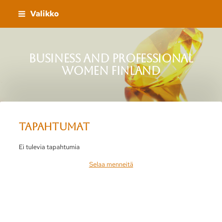
Siirry
Valikko
sivun
sisältöön
Business and Professional
Women Finland
Tapahtumat
Ei tulevia tapahtumia
Selaa menneitä