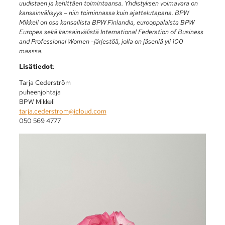
uudistaen ja kehittäen toimintaansa. Yhdistyksen voimavara on
kansainvälisyys – niin toiminnassa kuin ajattelutapana. BPW
Mikkeli on osa kansallista BPW Finlandia, eurooppalaista BPW
Europea sekä kansainvälistä International Federation of Business
and Professional Women -järjestöä, jolla on jäseniä yli 100
maassa.
Lisätiedot
:
Tarja Cederström
puheenjohtaja
BPW Mikkeli
tarja.cederstrom@icloud.com
050 569 4777