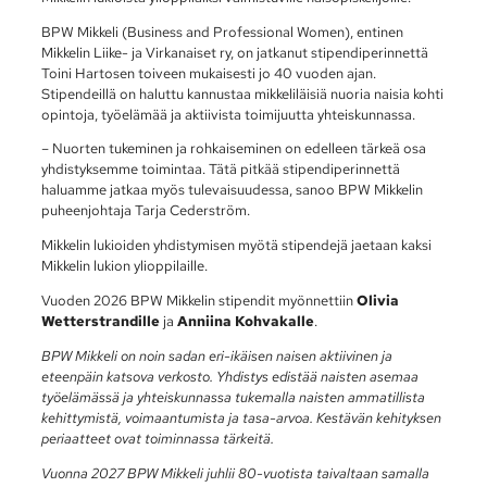
BPW Mikkeli (Business and Professional Women), entinen
Mikkelin Liike- ja Virkanaiset ry, on jatkanut stipendiperinnettä
Toini Hartosen toiveen mukaisesti jo 40 vuoden ajan.
Stipendeillä on haluttu kannustaa mikkeliläisiä nuoria naisia kohti
opintoja, työelämää ja aktiivista toimijuutta yhteiskunnassa.
– Nuorten tukeminen ja rohkaiseminen on edelleen tärkeä osa
yhdistyksemme toimintaa. Tätä pitkää stipendiperinnettä
haluamme jatkaa myös tulevaisuudessa, sanoo BPW Mikkelin
puheenjohtaja Tarja Cederström.
Mikkelin lukioiden yhdistymisen myötä stipendejä jaetaan kaksi
Mikkelin lukion ylioppilaille.
Vuoden 2026 BPW Mikkelin stipendit myönnettiin
Olivia
Wetterstrandille
ja
Anniina Kohvakalle
.
BPW Mikkeli on noin sadan eri-ikäisen naisen aktiivinen ja
eteenpäin katsova verkosto. Yhdistys edistää naisten asemaa
työelämässä ja yhteiskunnassa tukemalla naisten ammatillista
kehittymistä, voimaantumista ja tasa-arvoa. Kestävän kehityksen
periaatteet ovat toiminnassa tärkeitä.
Vuonna 2027 BPW Mikkeli juhlii 80-vuotista taivaltaan samalla