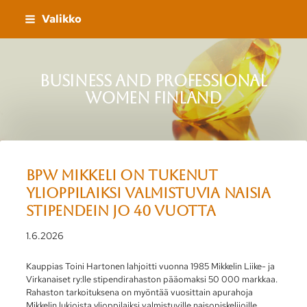
Siirry
Valikko
sivun
sisältöön
Business and Professional
Women Finland
BPW Mikkeli on tukenut
ylioppilaiksi valmistuvia naisia
stipendein jo 40 vuotta
1.6.2026
Kauppias Toini Hartonen lahjoitti vuonna 1985 Mikkelin Liike- ja
Virkanaiset ry:lle stipendirahaston pääomaksi 50 000 markkaa.
Rahaston tarkoituksena on myöntää vuosittain apurahoja
Mikkelin lukioista ylioppilaiksi valmistuville naisopiskelijoille.