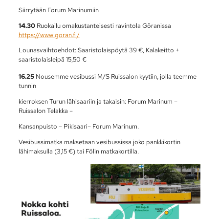
Siirrytään Forum Marinumiin
14.30
Ruokailu omakustanteisesti ravintola Göranissa
https://www.goran.fi/
Lounasvaihtoehdot: Saaristolaispöytä 39 €, Kalakeitto +
saaristolaisleipä 15,50 €
16.25
Nousemme vesibussi M/S Ruissalon kyytiin, jolla teemme
tunnin
kierroksen Turun lähisaariin ja takaisin: Forum Marinum –
Ruissalon Telakka –
Kansanpuisto – Pikisaari– Forum Marinum.
Vesibussimatka maksetaan vesibussissa joko pankkikortin
lähimaksulla (3,15 €) tai Fölin matkakortilla.