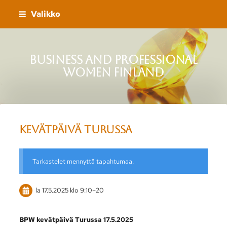
Siirry
Valikko
sivun
sisältöön
Business and Professional
Women Finland
Kevätpäivä Turussa
Tarkastelet mennyttä tapahtumaa.
la 17.5.2025
klo 9:10
–
20
BPW kevätpäivä Turussa 17.5.2025