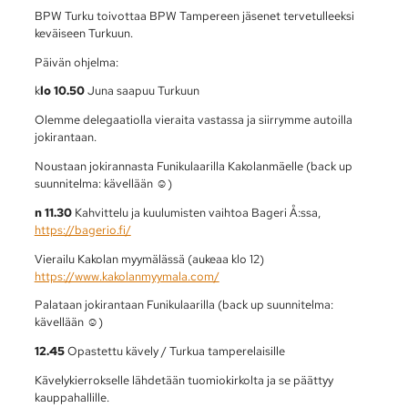
BPW Turku toivottaa BPW Tampereen jäsenet tervetulleeksi
keväiseen Turkuun.
Päivän ohjelma:
k
lo 10.50
Juna saapuu Turkuun
Olemme delegaatiolla vieraita vastassa ja siirrymme autoilla
jokirantaan.
Noustaan jokirannasta Funikulaarilla Kakolanmäelle (back up
suunnitelma: kävellään ☺)
n 11.30
Kahvittelu ja kuulumisten vaihtoa Bageri Å:ssa,
https://bagerio.fi/
Vierailu Kakolan myymälässä (aukeaa klo 12)
https://www.kakolanmyymala.com/
Palataan jokirantaan Funikulaarilla (back up suunnitelma:
kävellään ☺)
12.45
Opastettu kävely / Turkua tamperelaisille
Kävelykierrokselle lähdetään tuomiokirkolta ja se päättyy
kauppahallille.