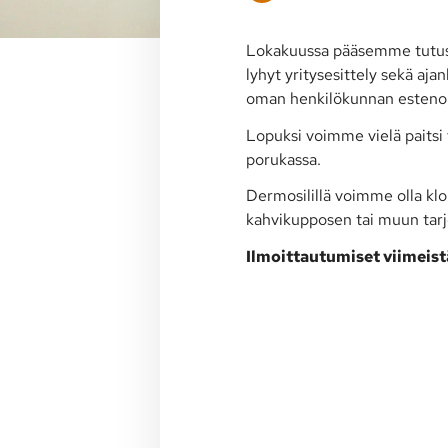
Lokakuussa pääsemme tutust
lyhyt yritysesittely sekä aj
oman henkilökunnan estenomi
Lopuksi voimme vielä paitsi 
porukassa.
Dermosilillä voimme olla klo
kahvikupposen tai muun tarjot
Ilmoittautumiset viimeistä