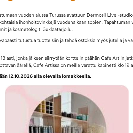
umaan vuoden alussa Turussa avattuun Dermosil Live -studioo
ankohtaisia ihonhoitovinkkejä vuodenaikaan sopien. Tapahtuman 
t ja kosmetologit. Suklaatarjoilu.
vapaasti tutustua tuotteisiin ja tehdä ostoksia myös jutella ja 
 18 asti, jonka jälkeen siirrytään korttelin päähän Cafe Artiin j
tavan äärellä, Cafe Artissa on meille varattu kabinetti klo 19 a
än 12.10.2026 alla olevalla lomakkeella.