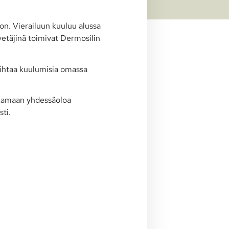
n. Vierailuun kuuluu alussa
vetäjinä toimivat Dermosilin
vaihtaa kuulumisia omassa
atkamaan yhdessäoloa
sti.