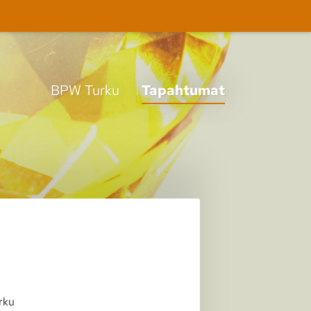
BPW Turku
Tapahtumat
rku