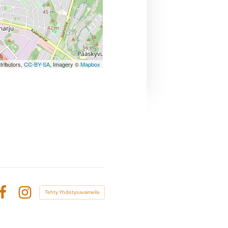
tributors,
CC-BY-SA
, Imagery ©
Mapbox
Tehty Yhdistysavaimella
Facebook
Instagram