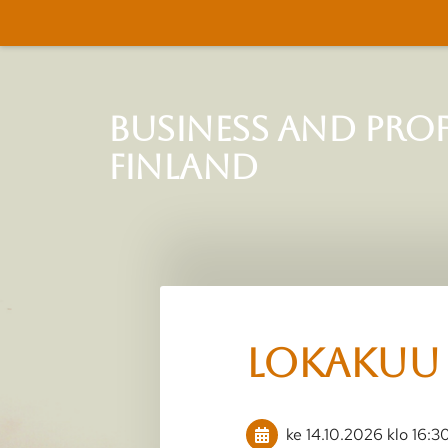
Siirry
sivun
sisältöön
Business and Pro
Finland
LOKAKUU
ke 14.10.2026
klo 16:3