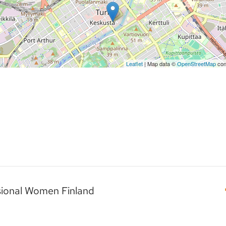
Leaflet
| Map data ©
OpenStreetMap
con
sional Women Finland