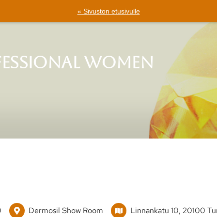
« Sivuston etusivulle
fessional Women
0
Dermosil Show Room
Linnankatu 10, 20100 Tu