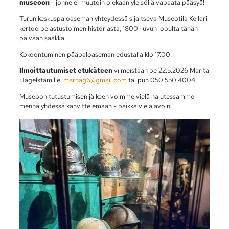
museoon
- jonne ei muutoin olekaan yleisöllä vapaata pääsyä!
Turun keskuspaloaseman yhteydessä sijaitseva Museotila Kellari
kertoo pelastustoimen historiasta, 1800-luvun lopulta tähän
päivään saakka.
Kokoontuminen pääpaloaseman edustalla klo 17.00.
Ilmoittautumiset etukäteen
viimeistään pe 22.5.2026 Marita
Hagelstamille,
marhag6@gmail.com
tai puh 050 550 4004.
Museoon tutustumisen jälkeen voimme vielä halutessamme
mennä yhdessä kahvittelemaan - paikka vielä avoin.