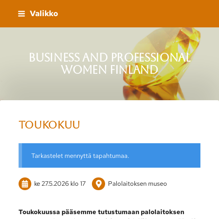
Siirry
Valikko
sivun
sisältöön
Business and Professional
Women Finland
Toukokuu
Tarkastelet mennyttä tapahtumaa.
ke 27.5.2026
klo 17
Palolaitoksen museo
Toukokuussa pääsemme tutustumaan palolaitoksen