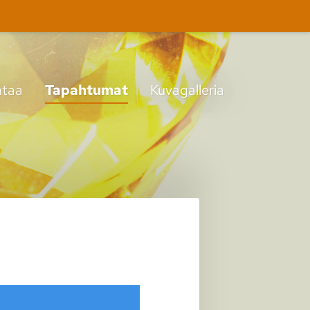
taa
Tapahtumat
Kuvagalleria