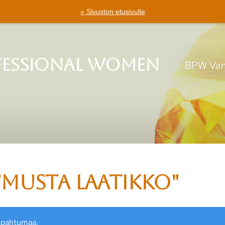
« Sivuston etusivulle
fessional Women
BPW Van
"Musta laatikko"
apahtumaa.