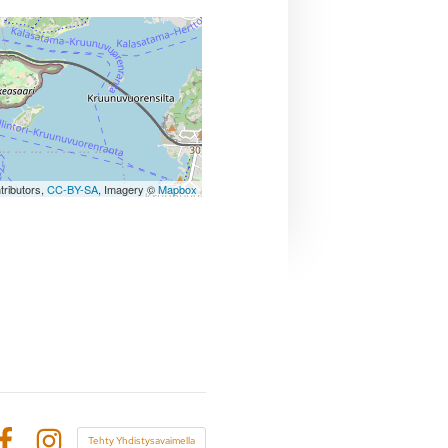
tributors,
CC-BY-SA
, Imagery ©
Mapbox
Tehty Yhdistysavaimella