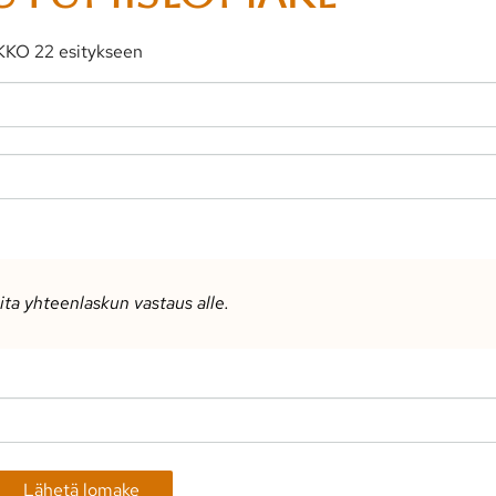
KKO 22 esitykseen
oita yhteenlaskun vastaus alle.
Lähetä lomake