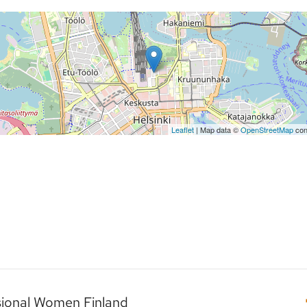
Leaflet
| Map data ©
OpenStreetMap
con
sional Women Finland