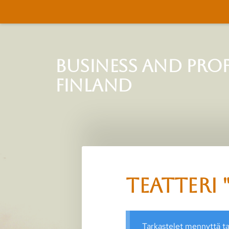
Siirry
sivun
sisältöön
Business and Pro
Finland
Teatteri 
Tarkastelet mennyttä t