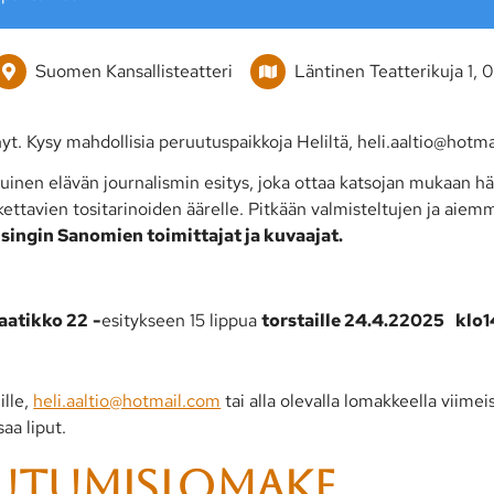
Suomen Kansallisteatteri
Läntinen Teatterikuja 1, 
t. Kysy mahdollisia peruutuspaikkoja Heliltä, heli.aaltio@hotm
tuinen elävän journalismin esitys, joka ottaa katsojan mukaan h
oskettavien tositarinoiden äärelle. Pitkään valmisteltujen ja aie
singin Sanomien toimittajat ja kuvaajat.
aatikko 22
-
esitykseen 15 lippua
torstaille 24.4.22025
klo1
ille,
heli.aaltio@hotmail.com
tai alla olevalla lomakkeella viime
aa liput.
autumislomake