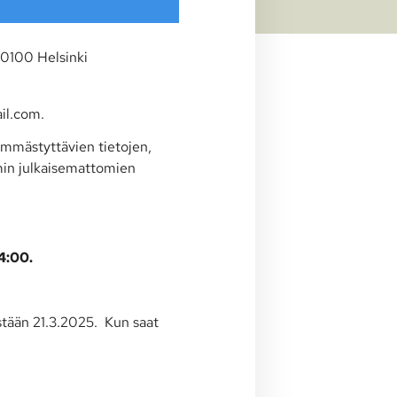
00100 Helsinki
ail.com.
ämmästyttävien tietojen,
mmin julkaisemattomien
4:00.
istään 21.3.2025. Kun saat