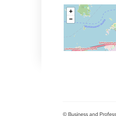
+
−
©
Business and Profes