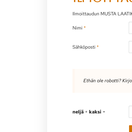
Ilmoittaudun MUSTA LAATI
Nimi
*
Sähköposti
*
Ethän ole robotti? Kirj
neljä
+
kaksi
=