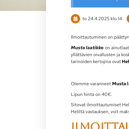
to 24.4.2025
klo 14
Ilmoittautuminen on päättyny
Musta laatikko
on ainutlaa
yllättävien oivallusten ja k
tarinoiden kertojina ovat
Hel
Olemme varanneet
Musta l
Lipun hinta on 40€.
Sitovat ilmoittautumiset Hel
Heliltä vastauksen, voit maks
Ilmoitt