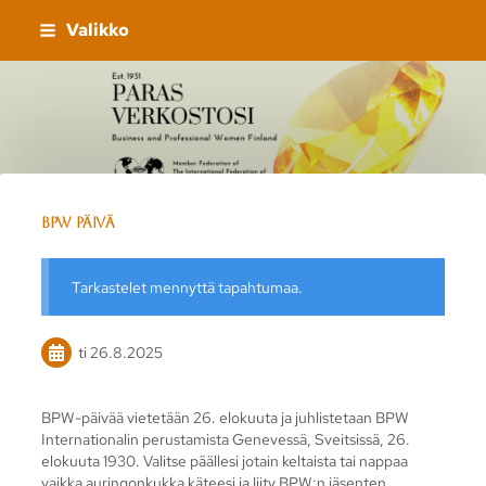
Siirry
Valikko
sivun
sisältöön
Sivuston etusivulle
BPW Päivä
Tarkastelet mennyttä tapahtumaa.
ti 26.8.2025
BPW-päivää vietetään 26. elokuuta ja juhlistetaan BPW
Internationalin perustamista Genevessä, Sveitsissä, 26.
elokuuta 1930. Valitse päällesi jotain keltaista tai nappaa
vaikka auringonkukka käteesi ja liity BPW:n jäsenten