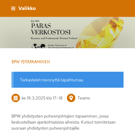
Siirry
Valikko
sivun
sisältöön
Sivuston etusivulle
BPW pj-tapaaminen
Tarkastelet mennyttä tapahtumaa.
ke 19.3.2025
klo 17
–
18
Teams
BPW yhdistysten puheenjohtajien tapaaminen, jossa
keskustellaan ajankohtaisista aiheista. Kutsut toimitetaan
suoraan yhdistysten puheenjohtajille.